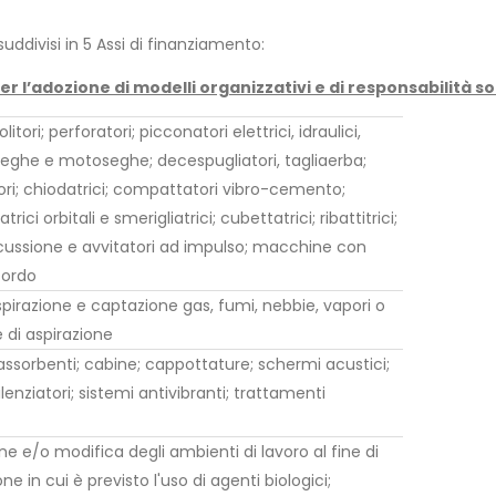
suddivisi in 5 Assi di finanziamento:
per l’adozione di modelli organizzativi e di responsabilità so
tori; perforatori; picconatori elettrici, idraulici,
eghe e motoseghe; decespugliatori, tagliaerba;
ri; chiodatrici; compattatori vibro-cemento;
atrici orbitali e smerigliatrici; cubettatrici; ribattitrici;
cussione e avvitatori ad impulso; macchine con
bordo
spirazione e captazione gas, fumi, nebbie, vapori o
e di aspirazione
assorbenti; cabine; cappottature; schermi acustici;
ilenziatori; sistemi antivibranti; trattamenti
ne e/o modifica degli ambienti di lavoro al fine di
ne in cui è previsto l'uso di agenti biologici;