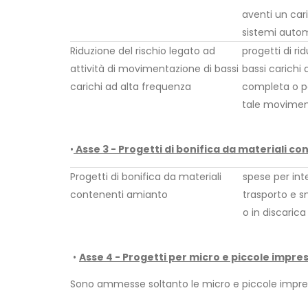
aventi un car
sistemi autom
Riduzione del rischio legato ad
progetti di r
attività di movimentazione di bassi
bassi carichi
carichi ad alta frequenza
completa o pa
tale movimen
•
Asse 3 - Progetti di bonifica da materiali c
Progetti di bonifica da materiali
spese per int
contenenti amianto
trasporto e 
o in discarica
•
Asse 4 - Progetti per micro e piccole imprese
Sono ammesse soltanto le micro e piccole imprese d