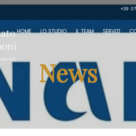
+39
07
HOME
LO STUDIO
IL TEAM
SERVIZI
CO
News