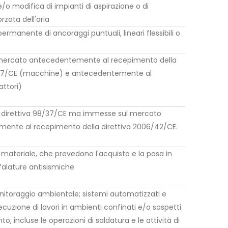
e/o modifica di impianti di aspirazione o di
rzata dell'aria
permanente di ancoraggi puntuali, lineari flessibili o
mercato antecedentemente al recepimento della
/37/CE (macchine) e antecedentemente al
attori)
a direttiva 98/37/CE ma immesse sul mercato
ente al recepimento della direttiva 2006/42/CE.
materiale, che prevedono l'acquisto e la posa in
falature antisismiche
nitoraggio ambientale; sistemi automatizzati e
ecuzione di lavori in ambienti confinati e/o sospetti
o, incluse le operazioni di saldatura e le attività di