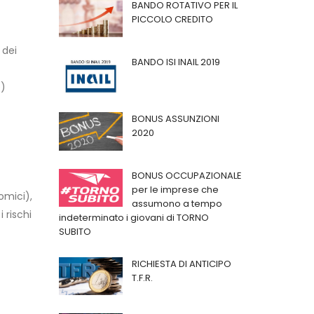
BANDO ROTATIVO PER IL
PICCOLO CREDITO
 dei
BANDO ISI INAIL 2019
e)
BONUS ASSUNZIONI
2020
BONUS OCCUPAZIONALE
per le imprese che
omici),
assumono a tempo
 rischi
indeterminato i giovani di TORNO
SUBITO
RICHIESTA DI ANTICIPO
T.F.R.