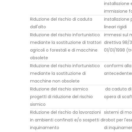
installazione 
immissione fo
Riduzione del rischio di caduta
installazione 
dall'alto
lineari rigidi
Riduzione del rischio infortunistico
immessi sul 
mediante la sostituzione di trattori
direttiva 98
agricoli o forestali e di macchine
01/01/1998 (tr
obsolete
Riduzione del rischio infortunistico
conformi all
mediante la sostituzione di
antecedentem
macchine non obsolete
Riduzione del rischio sismico
da caduta di 
progetti di riduzione del rischio
opera di scaf
sismico
Riduzione del rischio da lavorazioni
sistemi di mo
in ambienti confinati e/o sospetti di
robot per l'es
inquinamento
di inquinament