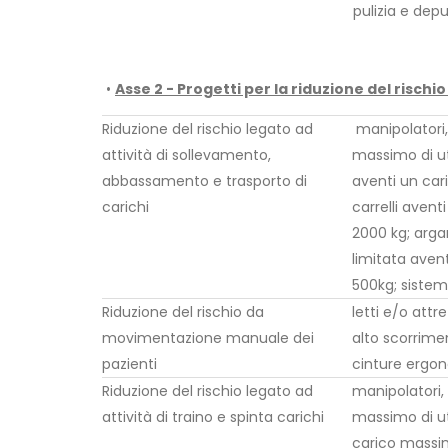
pulizia e dep
•
Asse 2 - Progetti per la riduzione del ris
Riduzione del rischio legato ad
manipolatori,
attività di sollevamento,
massimo di ut
abbassamento e trasporto di
aventi un car
carichi
carrelli avent
2000 kg; argan
limitata aven
500kg; sistem
Riduzione del rischio da
letti e/o attr
movimentazione manuale dei
alto scorrimen
pazienti
cinture ergono
Riduzione del rischio legato ad
manipolatori, 
attività di traino e spinta carichi
massimo di uti
carico massim