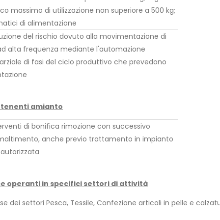
ico massimo di utilizzazione non superiore a 500 kg;
atici di alimentazione
iduzione del rischio dovuto alla movimentazione di
 ad alta frequenza mediante l'automazione
rziale di fasi del ciclo produttivo che prevedono
tazione
ontenenti amianto
erventi di bonifica rimozione con successivo
smaltimento, anche previo trattamento in impianto
 autorizzata
 operanti in specifici settori di attività
ei settori Pesca, Tessile, Confezione articoli in pelle e calzatu