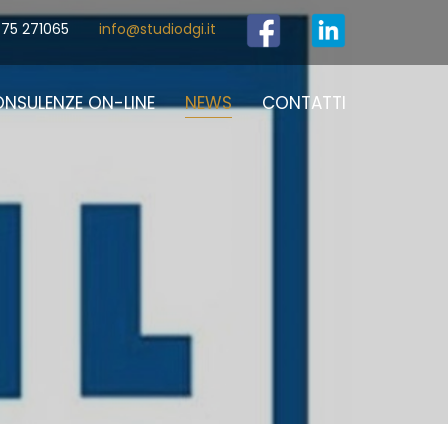
75 271065
info@studiodgi.it
NSULENZE ON-LINE
NEWS
CONTATTI