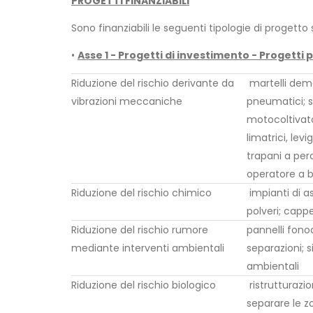
PROGETTI FINANZIABILI
Sono finanziabili le seguenti tipologie di progetto 
•
Asse 1 - Progetti di investimento - Progetti 
Riduzione del rischio derivante da
martelli demoli
vibrazioni meccaniche
pneumatici; s
motocoltivato
limatrici, levig
trapani a per
operatore a 
Riduzione del rischio chimico
impianti di a
polveri; capp
Riduzione del rischio rumore
pannelli fono
mediante interventi ambientali
separazioni; s
ambientali
Riduzione del rischio biologico
ristrutturazio
separare le zo