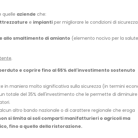
e quelle
aziende
che:
ttrezzature
e
impianti
per migliorare le condizioni di sicurezza
e allo smaltimento di amianto
(elemento nocivo per la salut
stente
.
perduto e coprire fino al 65% dell'investimento sostenuto
e in maniera molto significativa sulla sicurezza (in termini econ
un totale del 35% dell'investimento che le permette di diminuire i
atori.
 alcun altro bando nazionale o di carattere regionale che eroga
non si limita ai soli comparti manifatturieri o agricoli ma
, fino a quello della ristorazione.