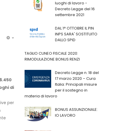
luoghi di lavoro -
Decreto Legge del 16
settembre 2021
DAL 1° OTTOBRE IL PIN
INPS SARA' SOSTITUITO
DALLO SPID
EMPTY
TAGLIO CUNEO FISCALE 2020:
RIMODULAZIONE BONUS RENZI
Decreto Legge n. 18 del
17 marzo 2020 – Cura
26.450
Italia: Principali misure
oghi di
per il sostegno in
materia di lavoro
tive per
BONUS ASSUNZIONALE:
n
IO LAVORO
nte